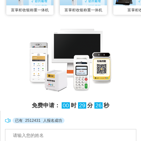
富掌柜收银称重一体机
富掌柜收银称重一体机
富掌柜
免费申请：
00
时
29
分
25
秒
已有
2512431
人报名成功