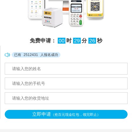
免费申请：
00
时
29
分
24
秒
已有
2512431
人报名成功
立即申请
（抢百元现金红包，领完即止）