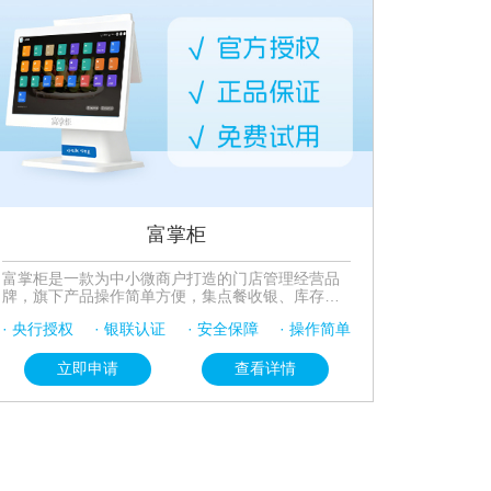
富掌柜
富掌柜是一款为中小微商户打造的门店管理经营品
牌，旗下产品操作简单方便，集点餐收银、库存管
理、团购核销、会员管理、外卖对接、收银打印功
· 央行授权
· 银联认证
· 安全保障
· 操作简单
能于一体，改善客户体验。支持智能调设促销活
动，促进滞销产品的售出，提供数据分析功能，根
据不同行业属性定制商家收银解决方案。
立即申请
查看详情