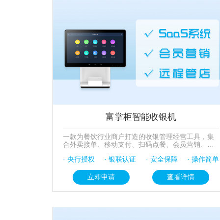
富掌柜智能收银机
一款为餐饮行业商户打造的收银管理经营工具，集
合外卖接单、移动支付、扫码点餐、会员营销、前
厅管理、排队取号、后厨管理、门店管理等功能于
· 央行授权
· 银联认证
· 安全保障
· 操作简单
一体，为餐饮商户提供一站式解决方案，帮助餐厅
实现从供应链、生产管理、前厅管理到外卖的数字
化经营。
立即申请
查看详情