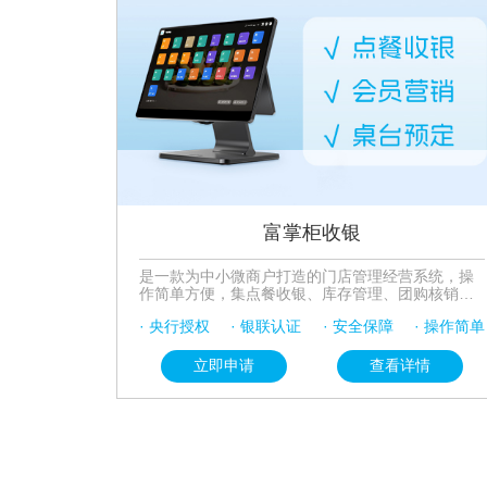
富掌柜收银
是一款为中小微商户打造的门店管理经营系统，操
作简单方便，集点餐收银、库存管理、团购核销、
会员管理、外卖对接、收银打印功能于一体，改善
· 央行授权
· 银联认证
· 安全保障
· 操作简单
客户体验。支持智能调设促销活动，促进滞销产品
的售出，提供数据分析功能，根据不同行业属性定
制商家收银解决方案。
立即申请
查看详情