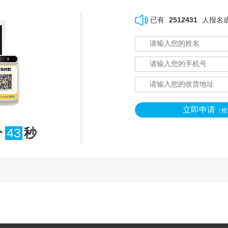
已有
2512431
人报名
立即申请
（抢
分
42
秒