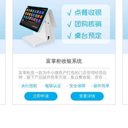
富掌柜收银系统
富掌柜是一款为中小微商户打造的门店管理经营品
牌，旗下产品操作简单方便，集点餐收银、库存管
理、团购核销、会员管理、外卖对接、收银打印功
· 央行授权
· 银联认证
· 安全保障
· 操作简单
能于一体，改善客户体验。支持智能调设促销活
动，促进滞销产品的售出，提供数据分析功能，根
据不同行业属性定制商家收银解决方案。
立即申请
查看详情