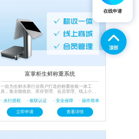
在线申请
顶部
富掌柜生鲜称重系统
一款为生鲜水果行业商户打造的称重收银一体工
具，集全能收款、库存管理、会员管理、线上小程
序、收银打印等功能于一体，操作简单方便，商品
· 央行授权
· 银联认证
· 安全保障
· 操作简单
AI自动识别，不用记编号，一秒识别商品信息，支
持多规格商品管理，助力生鲜行业降低人力成本，
提升称重效率，改善顾客购物体验。
立即申请
查看详情