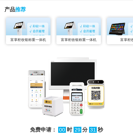
产品
推荐
富掌柜收银称重一体机
富掌柜收银称重一体机
富掌柜
免费申请：
00
时
29
分
30
秒